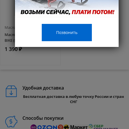
Масла и смазки
Позвонить
Масло MISHIMO 4T ROAD
BIKE (EXTRA) 10w40 1 л
1 390 ₽
Удобная доставка
Бесплатная доставка в любую точку России и стран
СНГ
Способы покупки